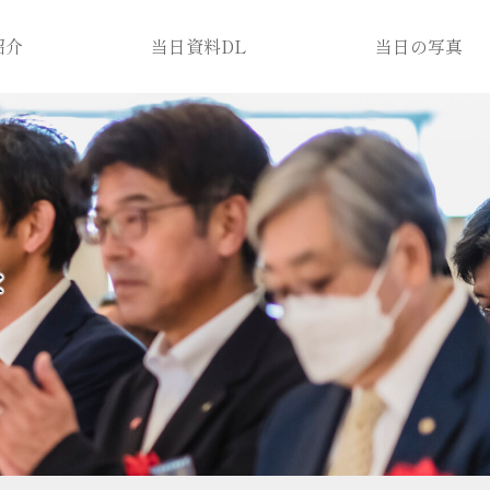
紹介
当日資料DL
当日の写真
学