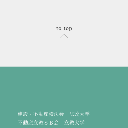
建設・不動産橙法会 法政大学
不動産立教ＳＢ会 立教大学